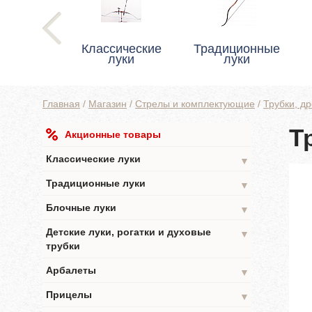
Классические
Традиционные
луки
луки
Главная
/
Магазин
/
Стрелы и комплектующие
/
Трубки, др
Т
Акционные товары
Классические луки
▼
Традиционные луки
▼
Блочные луки
▼
Детские луки, рогатки и духовые
▼
трубки
Арбалеты
▼
Прицелы
▼