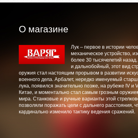
О магазине
Лук – первое в истории чело
механическое устройство, и
более 30 тысячелетий назад
и дальнобойный, этот вид ст
оружия стал настоящим прорывом в развитии искус
военного дела. Арбалет, нередко именуемый стар
лука, появился значительно позже, на рубеже IV и V 
Китае, и моментально стал самым грозным оружие
мира. Станковые и ручные варианты этой стрелков
позволяли поражать цели с дальнего расстояния, ч
кардинально изменило тактику ведения сражений.