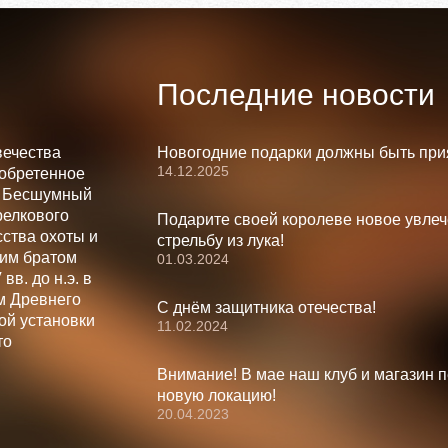
Последние новости
вечества
Новогодние подарки должны быть при
14.12.2025
зобретенное
. Бесшумный
релкового
Подарите своей королеве новое увлеч
ства охоты и
стрельбу из лука!
шим братом
01.03.2024
вв. до н.э. в
м Древнего
С днём защитника отечества!
ой установки
11.02.2024
то
Внимание! В мае наш клуб и магазин 
новую локацию!
20.04.2023