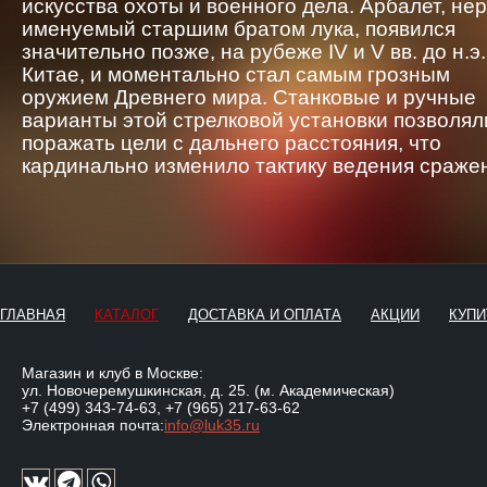
искусства охоты и военного дела. Арбалет, не
именуемый старшим братом лука, появился
значительно позже, на рубеже IV и V вв. до н.э.
Китае, и моментально стал самым грозным
оружием Древнего мира. Станковые и ручные
варианты этой стрелковой установки позволял
поражать цели с дальнего расстояния, что
кардинально изменило тактику ведения сраже
ГЛАВНАЯ
КАТАЛОГ
ДОСТАВКА И ОПЛАТА
АКЦИИ
КУПИ
Магазин и клуб в Москве:
ул. Новочеремушкинская, д. 25. (м. Академическая)
+7 (499) 343-74-63
,
+7 (965) 217-63-62
Электронная почта:
info@luk35.ru