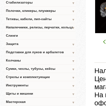
Стабилизаторы
▼
Полочки, кликеры, плунжеры
▼
Тетивы, кабели, пип-сайты
▼
Напалечники, релизы, перчатки, кольца
▼
Слинги
Защита
▼
Подставки для луков и арбалетов
▼
Колчаны
▼
Сумки, чехлы, тубусы, кейсы
Нал
▼
Цен
Стрелы и комплектующие
▼
маг
Инструменты
▼
На 
Щиты и мишени
▼
офо
Мастерская
▼