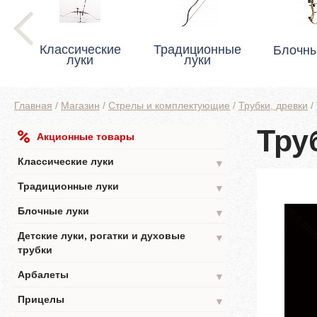
Классические
Традиционные
Блочны
луки
луки
Главная
/
Магазин
/
Стрелы и комплектующие
/
Трубки, древки
/
Тру
Акционные товары
Классические луки
▼
Традиционные луки
▼
Блочные луки
▼
Детские луки, рогатки и духовые
▼
трубки
Арбалеты
▼
Прицелы
▼