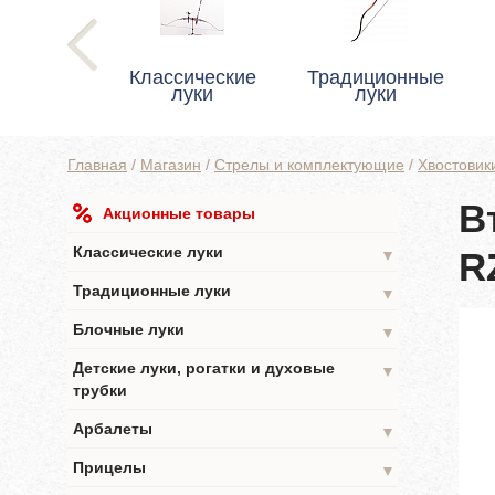
Классические
Традиционные
луки
луки
Главная
/
Магазин
/
Стрелы и комплектующие
/
Хвостовик
В
Акционные товары
Классические луки
R
▼
Традиционные луки
▼
Блочные луки
▼
Детские луки, рогатки и духовые
▼
трубки
Арбалеты
▼
Прицелы
▼