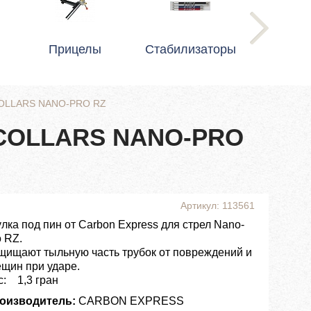
Прицелы
Стабилизаторы
COLLARS NANO-PRO RZ
 COLLARS NANO-PRO
Артикул: 113561
улка под пин от Carbon Express для стрел Nano-
o RZ.
щищают тыльную часть трубок от повреждений и
ещин при ударе.
с: 1,3 гран
оизводитель:
CARBON EXPRESS