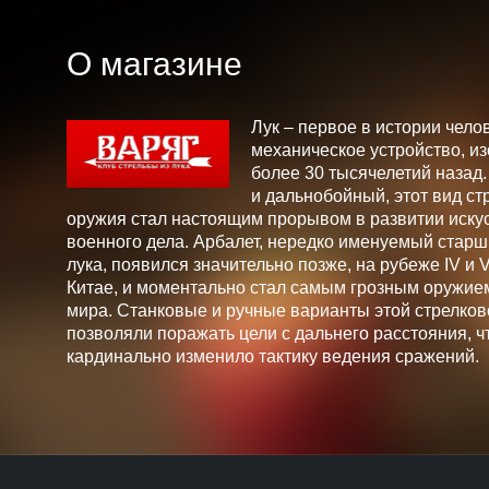
О магазине
Лук – первое в истории чело
механическое устройство, и
более 30 тысячелетий назад
и дальнобойный, этот вид ст
оружия стал настоящим прорывом в развитии искус
военного дела. Арбалет, нередко именуемый стар
лука, появился значительно позже, на рубеже IV и V 
Китае, и моментально стал самым грозным оружие
мира. Станковые и ручные варианты этой стрелков
позволяли поражать цели с дальнего расстояния, ч
кардинально изменило тактику ведения сражений.