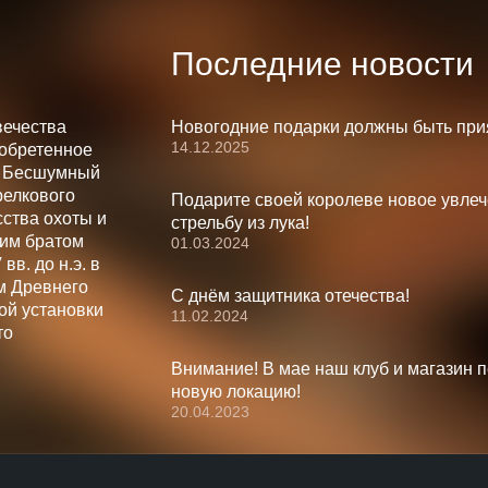
Последние новости
вечества
Новогодние подарки должны быть при
14.12.2025
зобретенное
. Бесшумный
релкового
Подарите своей королеве новое увлеч
ства охоты и
стрельбу из лука!
шим братом
01.03.2024
вв. до н.э. в
м Древнего
С днём защитника отечества!
ой установки
11.02.2024
то
Внимание! В мае наш клуб и магазин 
новую локацию!
20.04.2023