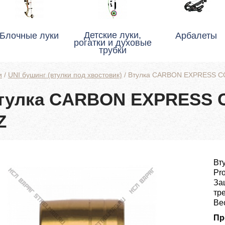
Детские луки,
Блочные луки
Арбалеты
рогатки и духовые
трубки
и
/
UNI бушинг (втулки под хвостовик)
/
Втулка CARBON EXPRESS 
тулка CARBON EXPRESS
Z
Вт
Pr
За
тр
Ве
Пр