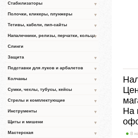
Стабилизаторы
▼
Полочки, кликеры, плунжеры
▼
Тетивы, кабели, пип-сайты
▼
Напалечники, релизы, перчатки, кольца
▼
Слинги
Защита
▼
Подставки для луков и арбалетов
▼
Нал
Колчаны
▼
Цен
Сумки, чехлы, тубусы, кейсы
▼
маг
Стрелы и комплектующие
▼
На 
Инструменты
▼
офо
Щиты и мишени
▼
Мастерская
▼
В н