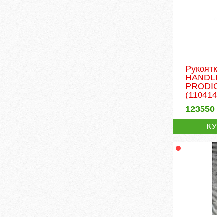
Рукоят
HANDL
PRODIG
(110414
123550
К