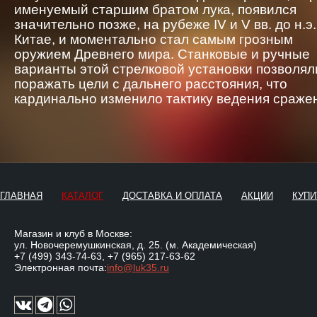
именуемый старшим братом лука, появился
значительно позже, на рубеже IV и V вв. до н.э.
Китае, и моментально стал самым грозным
оружием Древнего мира. Станковые и ручные
варианты этой стрелковой установки позволял
поражать цели с дальнего расстояния, что
кардинально изменило тактику ведения сраже
ГЛАВНАЯ
КАТАЛОГ
ДОСТАВКА И ОПЛАТА
АКЦИИ
КУПИ
Магазин и клуб в Москве:
ул. Новочеремушкинская, д. 25. (м. Академическая)
+7 (499) 343-74-63
,
+7 (965) 217-63-62
Электронная почта:
info@luk35.ru