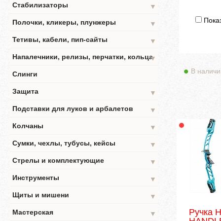
Стабилизаторы
▼
Показ
Полочки, кликеры, плунжеры
▼
Тетивы, кабели, пип-сайты
▼
Напалечники, релизы, перчатки, кольца
▼
В наличи
Слинги
Защита
▼
Подставки для луков и арбалетов
▼
Колчаны
▼
Сумки, чехлы, тубусы, кейсы
▼
Стрелы и комплектующие
▼
Инструменты
▼
Щиты и мишени
▼
Ручка 
Мастерская
▼
HANDL