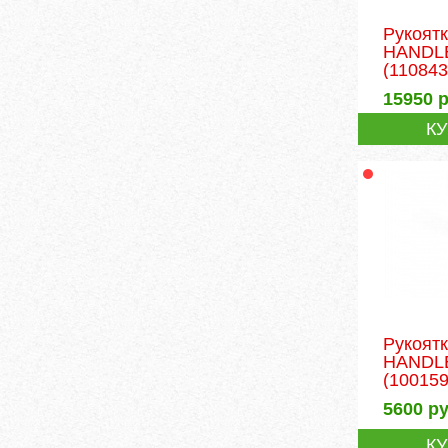
Рукоят
HANDLE
(110843
15950
р
К
Рукоят
HANDLE
(100159
5600
ру
К