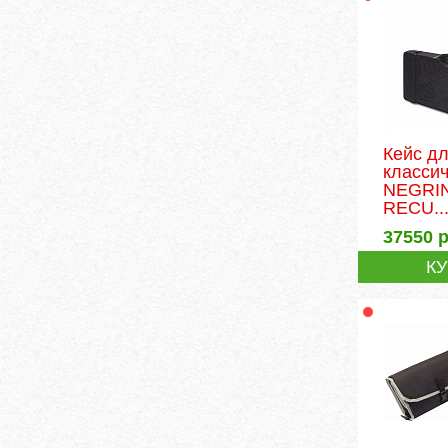
Кейс д
классич
NEGRIN
RECU..
37550
р
К