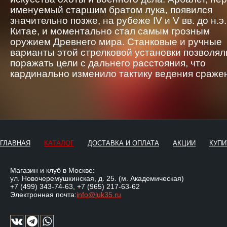
именуемый старшим братом лука, появился
значительно позже, на рубеже IV и V вв. до н.э.
Китае, и моментально стал самым грозным
оружием Древнего мира. Станковые и ручные
варианты этой стрелковой установки позволял
поражать цели с дальнего расстояния, что
кардинально изменило тактику ведения сраже
ГЛАВНАЯ
КАТАЛОГ
ДОСТАВКА И ОПЛАТА
АКЦИИ
КУПИ
Магазин и клуб в Москве:
ул. Новочеремушкинская, д. 25. (м. Академическая)
+7 (499) 343-74-63
,
+7 (965) 217-63-62
Электронная почта:
info@luk35.ru