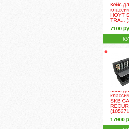
Кейс д
классич
HOYT 
TRA...
(
7100
ру
К
Кейс д
классич
SKB C
RECURV
(105271
17900
р