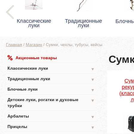
Классические
Традиционные
Блочны
луки
луки
Главная
/
Магазин
/
Сумки, чехлы, тубусы, кейсы
Сумк
Акционные товары
Классические луки
▼
Традиционные луки
▼
Сум
реку
Блочные луки
▼
(клас
л
Детские луки, рогатки и духовые
▼
трубки
Арбалеты
▼
Прицелы
▼