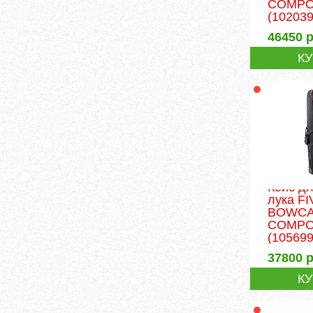
COMPOU
(102039
46450
р
К
Кейс дл
лука FI
BOWC
COMPO
(105699
37800
р
К