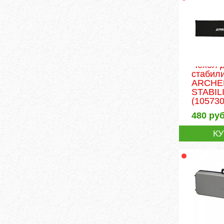
Чехол 
стабил
ARCHE
STABILI
(105730
480
руб
К