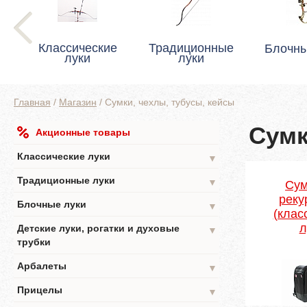
Классические
Традиционные
Блочны
луки
луки
Главная
/
Магазин
/
Сумки, чехлы, тубусы, кейсы
Сумк
Акционные товары
Классические луки
▼
Традиционные луки
▼
Сум
реку
Блочные луки
▼
(клас
л
Детские луки, рогатки и духовые
▼
трубки
Арбалеты
▼
Прицелы
▼