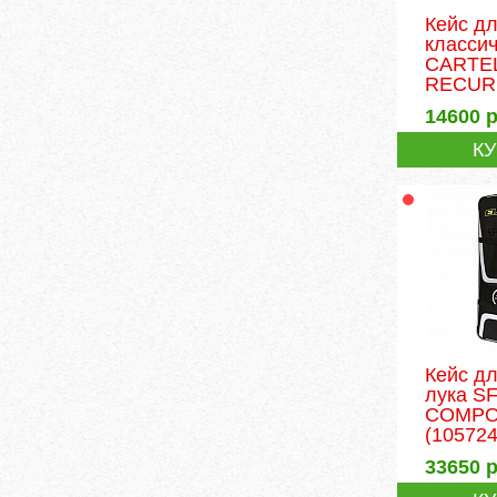
Кейс д
классич
CARTE
RECUR.
14600
р
К
Кейс дл
лука S
COMPO
(105724
33650
р