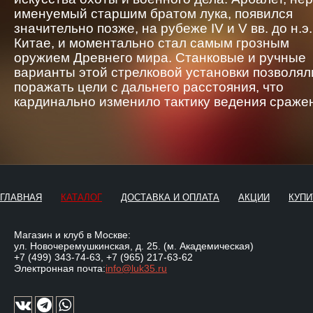
именуемый старшим братом лука, появился
значительно позже, на рубеже IV и V вв. до н.э.
Китае, и моментально стал самым грозным
оружием Древнего мира. Станковые и ручные
варианты этой стрелковой установки позволял
поражать цели с дальнего расстояния, что
кардинально изменило тактику ведения сраже
ГЛАВНАЯ
КАТАЛОГ
ДОСТАВКА И ОПЛАТА
АКЦИИ
КУПИ
Магазин и клуб в Москве:
ул. Новочеремушкинская, д. 25. (м. Академическая)
+7 (499) 343-74-63
,
+7 (965) 217-63-62
Электронная почта:
info@luk35.ru