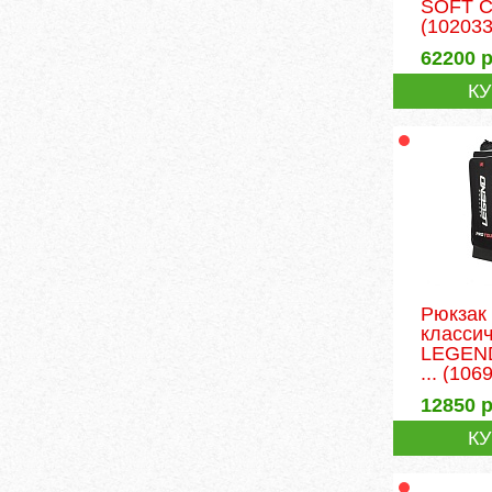
SOFT C
(102033
62200
р
К
Рюкзак
классич
LEGEN
...
(1069
12850
р
К