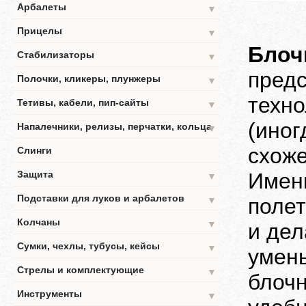
Арбалеты
▼
Прицелы
▼
Блоч
Стабилизаторы
▼
предс
Полочки, кликеры, плунжеры
▼
техн
Тетивы, кабели, пип-сайты
▼
(иног
Напалечники, релизы, перчатки, кольца
▼
схоже
Слинги
Защита
Именн
▼
Подставки для луков и арбалетов
полет
▼
Колчаны
▼
и де
Сумки, чехлы, тубусы, кейсы
▼
умень
Стрелы и комплектующие
▼
блочн
Инструменты
▼