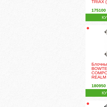
TRIAX
(
175100
К
Блочны
BOWT
COMPO
REALM
180950
К