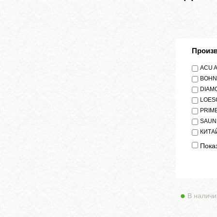
Произ
ACU 
BOHN
DIAM
LOES
PRIM
SAUN
КИТА
Показ
В наличи