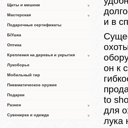
удобн
Щиты и мишени
▼
долго
Мастерская
▼
и в сп
Подарочные сертификаты
Сущес
Б/Ушка
охоты
Оптика
обору
Крепления на деревья и укрытия
▼
Лукоборье
он к 
Мобильный тир
гибко
Пневматическое оружие
прода
Подарки
to sh
Разное
▼
для о
Сувенирка и одежда
▼
лука 