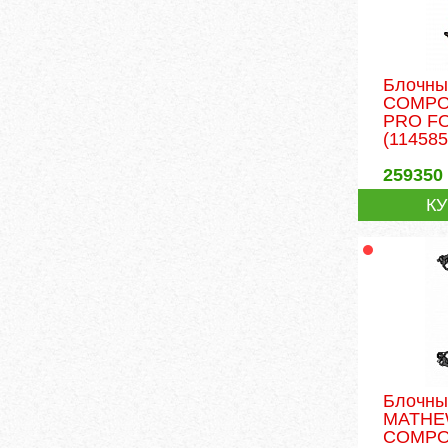
Блочны
COMPO
PRO F
(114585
259350
К
Блочны
MATH
COMPO