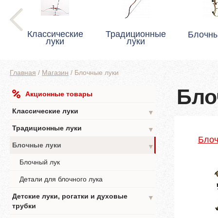
Классические
Традиционные
Блочны
луки
луки
Главная
/
Магазин
/
Блочные луки
Бло
Акционные товары
Классические луки
▼
Традиционные луки
▼
Блоч
Блочные луки
▼
Блочный лук
Детали для блочного лука
Детские луки, рогатки и духовые
▼
трубки