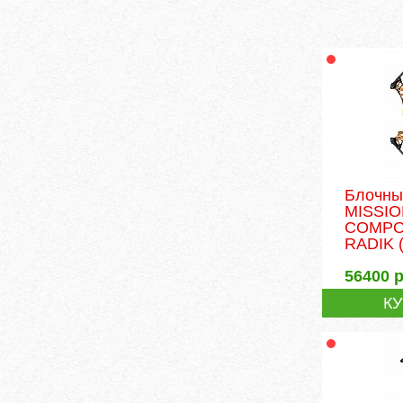
Блочны
MISSI
COMPO
RADIK
(
56400
р
К