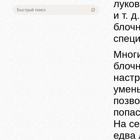
луков
и т. д.
блочн
специ
Многи
блочн
настр
умень
позво
попас
На се
едва 