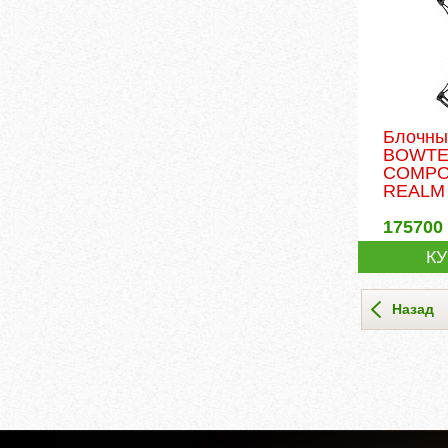
Блочны
BOWT
COMPO
REALM
175700
К
Назад