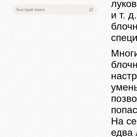
луков
и т. д.
блочн
специ
Многи
блочн
настр
умень
позво
попас
На се
едва 