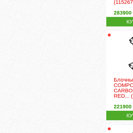
(115267
283900
К
Блочны
COMPO
CARBO
RED...
(
221900
К