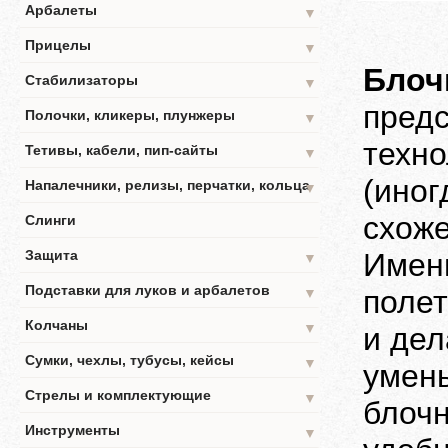
Арбалеты
▼
Прицелы
▼
Блоч
Стабилизаторы
▼
предс
Полочки, кликеры, плунжеры
▼
техн
Тетивы, кабели, пип-сайты
▼
(иног
Напалечники, релизы, перчатки, кольца
▼
схоже
Слинги
Защита
Именн
▼
Подставки для луков и арбалетов
полет
▼
Колчаны
▼
и де
Сумки, чехлы, тубусы, кейсы
▼
умень
Стрелы и комплектующие
▼
блочн
Инструменты
▼