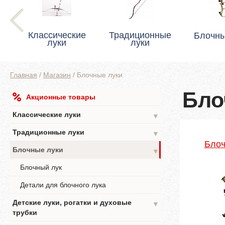
Классические
Традиционные
Блочны
луки
луки
Главная
/
Магазин
/
Блочные луки
Бло
Акционные товары
Классические луки
▼
Традиционные луки
▼
Блоч
Блочные луки
▼
Блочный лук
Детали для блочного лука
Детские луки, рогатки и духовые
▼
трубки