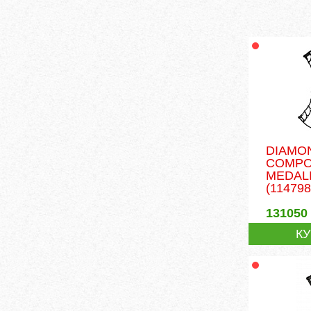
Блочны
DIAMO
COMPO
MEDALI
(114798
131050
К