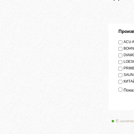
Произ
ACU 
BOHN
DIAM
LOES
PRIM
SAUN
КИТА
Показ
В наличи