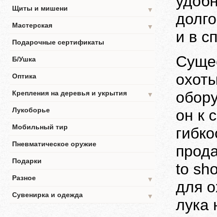
удобн
Щиты и мишени
▼
долго
Мастерская
▼
и в сп
Подарочные сертификаты
Сущес
Б/Ушка
охоты
Оптика
обору
Крепления на деревья и укрытия
▼
Лукоборье
он к 
Мобильный тир
гибко
Пневматическое оружие
прода
Подарки
to sh
Разное
▼
для о
Сувенирка и одежда
▼
лука 