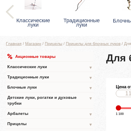
Классические
Традиционные
Блочны
луки
луки
Главная
/
Магазин
/
Прицелы
/
Прицелы для блочных луков
/
Для
Для 
Акционные товары
Классические луки
▼
Традиционные луки
▼
Цена о
Блочные луки
▼
Детские луки, рогатки и духовые
▼
трубки
Арбалеты
1 100
▼
Прицелы
▼