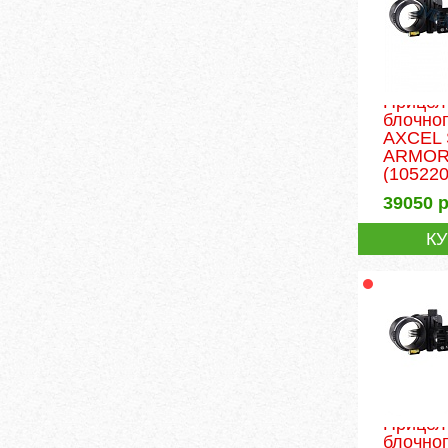
Прицел
блочног
AXCEL 
ARMORT
(105220
39050
р
К
Прицел
блочног