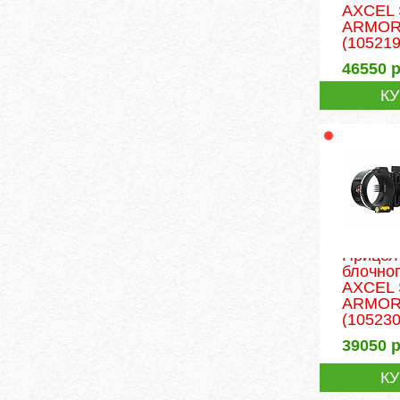
AXCEL 
ARMORT
(105219
46550
р
К
Прицел
блочног
AXCEL 
ARMORT
(105230
39050
р
К