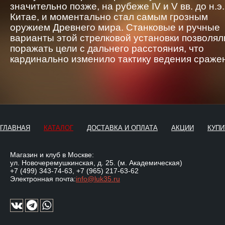
значительно позже, на рубеже IV и V вв. до н.э.
Китае, и моментально стал самым грозным
оружием Древнего мира. Станковые и ручные
варианты этой стрелковой установки позволял
поражать цели с дальнего расстояния, что
кардинально изменило тактику ведения сраже
ГЛАВНАЯ
КАТАЛОГ
ДОСТАВКА И ОПЛАТА
АКЦИИ
КУПИ
Магазин и клуб в Москве:
ул. Новочеремушкинская, д. 25. (м. Академическая)
+7 (499) 343-74-63
,
+7 (965) 217-63-62
Электронная почта:
info@luk35.ru