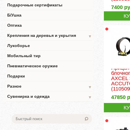
Подарочные сертификаты
7400
ру
Б/Ушка
К
Оптика
Крепления на деревья и укрытия
▼
Лукоборье
Мобильный тир
Пневматическое оружие
Прицел
блочног
Подарки
AXCEL 
ACCUTO
Разное
▼
(110509
Сувенирка и одежда
47850
р
▼
К