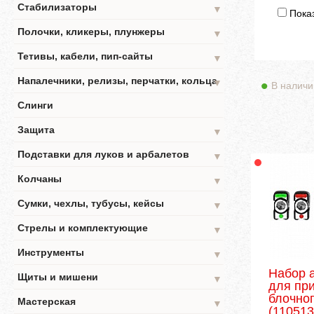
Стабилизаторы
▼
Показ
Полочки, кликеры, плунжеры
▼
Тетивы, кабели, пип-сайты
▼
Напалечники, релизы, перчатки, кольца
▼
В наличи
Слинги
Защита
▼
Подставки для луков и арбалетов
▼
Колчаны
▼
Сумки, чехлы, тубусы, кейсы
▼
Стрелы и комплектующие
▼
Инструменты
▼
Набор 
Щиты и мишени
▼
для пр
блочног
Мастерская
▼
(110513