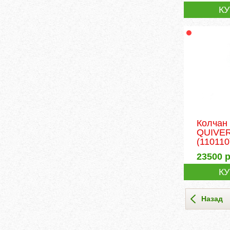
К
Колчан
QUIVER
(110110
23500
р
К
Назад