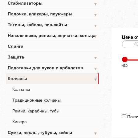
Стабилизаторы
▼
Полочки, кликеры, плунжеры
▼
Тетивы, кабели, пип-сайты
▼
Напалечники, релизы, перчатки, кольца
▼
Цена о
Слинги
Защита
▼
430
Подставки для луков и арбалетов
▼
Колчаны
▼
Колчаны
Традиционные колчаны
Ремни, карабины, тубы
Показ
Кивера
Сумки, чехлы, тубусы, кейсы
▼