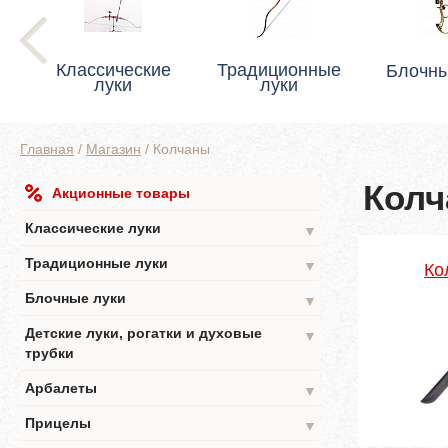
Классические
Традиционные
Блочны
луки
луки
Главная
/
Магазин
/
Колчаны
Кол
Акционные товары
Классические луки
▼
Традиционные луки
▼
Ко
Блочные луки
▼
Детские луки, рогатки и духовые
▼
трубки
Арбалеты
▼
Прицелы
▼