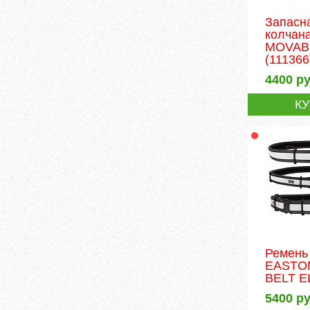
Запасн
колчан
MOVABL
(111366
4400
ру
К
Ремень
EASTO
BELT E
5400
ру