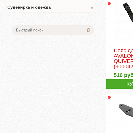
Сувенирка и одежда
▼
Пояс д
AVALO
QUIVE
(900042
510
руб
К