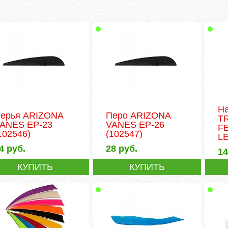
На
ерья ARIZONA
Перо ARIZONA
T
ANES EP-23
VANES EP-26
F
102546)
(102547)
LE
4
руб.
28
руб.
1
КУПИТЬ
КУПИТЬ