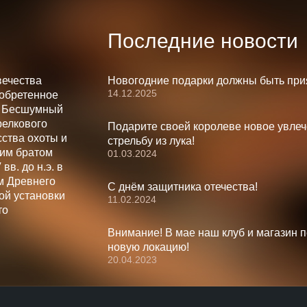
Последние новости
вечества
Новогодние подарки должны быть при
14.12.2025
зобретенное
. Бесшумный
релкового
Подарите своей королеве новое увлеч
ства охоты и
стрельбу из лука!
шим братом
01.03.2024
вв. до н.э. в
м Древнего
С днём защитника отечества!
ой установки
11.02.2024
то
Внимание! В мае наш клуб и магазин 
новую локацию!
20.04.2023