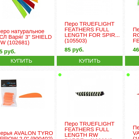
Перо TRUEFLIGHT
FEATHERS FULL
П
еро натуральное
LENGTH FOR SPIR...
R
СЛ Варяг 3" SHIELD
(105503)
F
RW
(102681)
85
руб.
4
5
руб.
КУПИТЬ
КУПИТЬ
Перо TRUEFLIGHT
П
FEATHERS FULL
ерья AVALON TYRO
V
LENGTH RW
RROW 2.0"
(900402)
(1