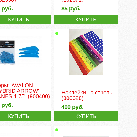
6
руб.
85
руб.
КУПИТЬ
КУПИТЬ
ерья AVALON
HYBRID ARROW'
Наклейки на стрелы
NES 1.75"
(900400)
(800628)
4
руб.
400
руб.
КУПИТЬ
КУПИТЬ