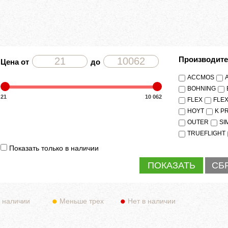
Производит
Цена от
до
ACCMOS
BOHNING
21
10 062
FLEX
FLE
HOYT
K P
OUTER
SI
TRUEFLIGHT
Показать только в наличии
 наличии
Меньше трех
Нет в наличии