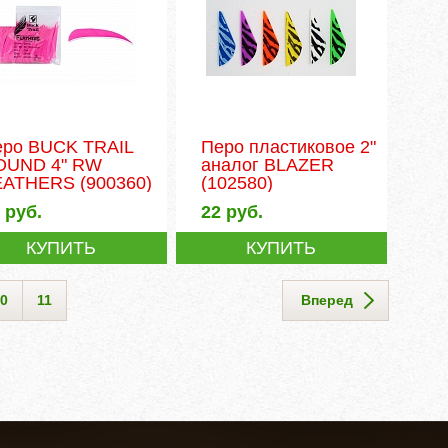
еро BUCK TRAIL
Перо пластиковое 2"
OUND 4" RW
аналог BLAZER
EATHERS
(900360)
(102580)
0
руб.
22
руб.
КУПИТЬ
КУПИТЬ
0
11
Вперед