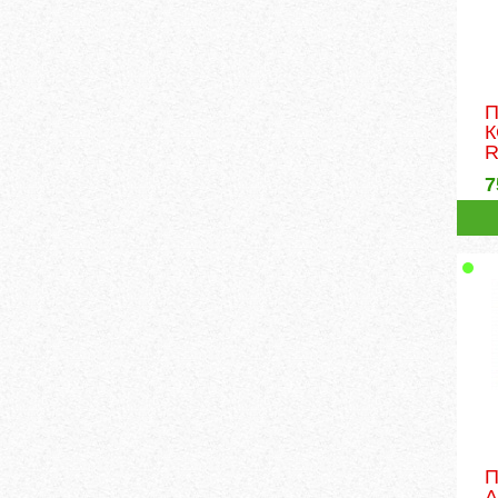
П
К
7
П
A