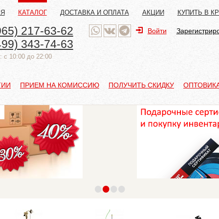
АЯ
КАТАЛОГ
ДОСТАВКА И ОПЛАТА
АКЦИИ
КУПИТЬ В К
965) 217-63-62
Войти
Зарегистрир
499) 343-74-63
 с 10:00 до 22:00
ТИИ
ПРИЕМ НА КОМИССИЮ
ПОЛУЧИТЬ СКИДКУ
ОПТОВИК
•
•
•
•