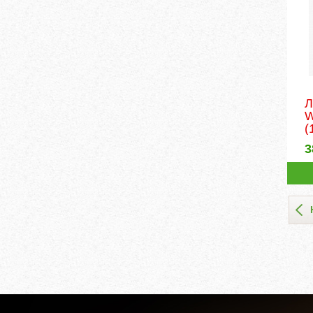
Л
W
(
3