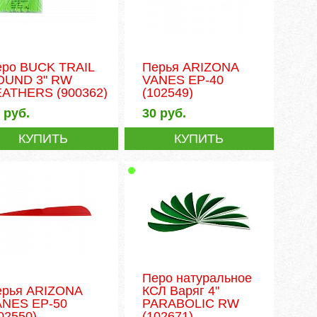
еро BUCK TRAIL
Перья ARIZONA
OUND 3" RW
VANES EP-40
EATHERS
(900362)
(102549)
6
руб.
30
руб.
КУПИТЬ
КУПИТЬ
Перо натуральное
ерья ARIZONA
КСЛ Варяг 4"
ANES EP-50
PARABOLIC RW
02550)
(102671)