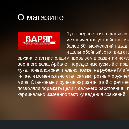
О магазине
Лук – первое в истории чело
механическое устройство, и
более 30 тысячелетий назад
и дальнобойный, этот вид ст
оружия стал настоящим прорывом в развитии искус
военного дела. Арбалет, нередко именуемый стар
лука, появился значительно позже, на рубеже IV и V 
Китае, и моментально стал самым грозным оружие
мира. Станковые и ручные варианты этой стрелков
позволяли поражать цели с дальнего расстояния, ч
кардинально изменило тактику ведения сражений.