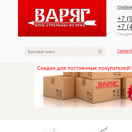
ГЛАВН
+7 (
+7 (
Cегодня:
ГАРАН