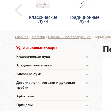
Классические
Традиционные
луки
луки
Главная
/
Магазин
/
Стрелы и комплектующие
/
Перья (оп
П
Акционные товары
Классические луки
▼
Традиционные луки
▼
Блочные луки
▼
Детские луки, рогатки и духовые
▼
трубки
Арбалеты
▼
Прицелы
▼