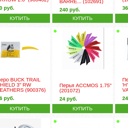
BARRE...
(102691)
0
руб.
3
240
руб.
КУПИТЬ
КУПИТЬ
еро BUCK TRAIL
П
HIELD 3" RW
'
Перья ACCMOS 1.75"
FEATHERS
(900376)
VA
(201072)
6
руб.
2
24
руб.
КУПИТЬ
КУПИТЬ