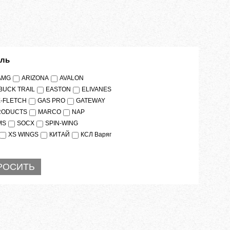
ель
AMG
ARIZONA
AVALON
BUCK TRAIL
EASTON
ELIVANES
X-FLETCH
GAS PRO
GATEWAY
RODUCTS
MARCO
NAP
MS
SOCX
SPIN-WING
XS WINGS
КИТАЙ
КСЛ Варяг