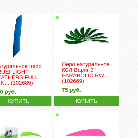
Перо натуральное
туральное перо
КСЛ Варяг 3"
RUEFLIGHT
PARABOLIC RW
EATHERS FULL
(102669)
N...
(102689)
75
руб.
40
руб.
КУПИТЬ
КУПИТЬ