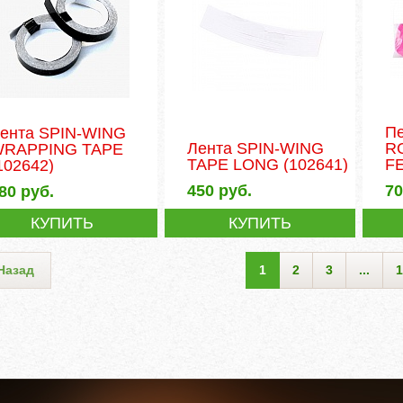
П
ента SPIN-WING
Лента SPIN-WING
R
RAPPING TAPE
TAPE LONG
(102641)
F
102642)
450
руб.
7
80
руб.
КУПИТЬ
КУПИТЬ
Назад
1
2
3
...
1