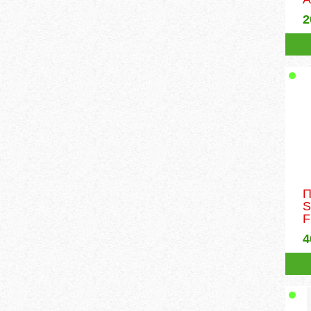
2
П
S
4