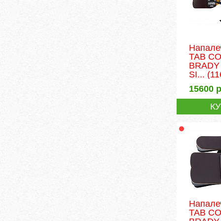
Напале
TAB C
BRADY
SI...
(11
15600
р
К
Напале
TAB C