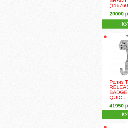
BRADY 
(116760
20000
р
К
Релиз 
RELEA
BADGE
QUIC...
41950
р
К