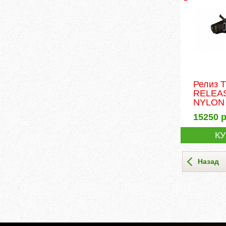
Релиз 
RELEA
NYLON
15250
р
К
Назад