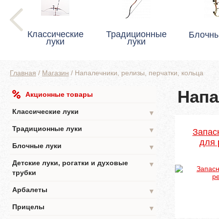
Классические
Традиционные
Блочны
луки
луки
Главная
/
Магазин
/
Напалечники, релизы, перчатки, кольца
Напа
Акционные товары
Классические луки
▼
Традиционные луки
▼
Запас
для 
Блочные луки
▼
Детские луки, рогатки и духовые
▼
трубки
Арбалеты
▼
Прицелы
▼