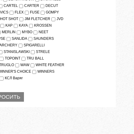
CARTEL
CARTER
DECUT
IVICS
FLEX
FUSE
GOMPY
HOT SHOT
JIM FLETCHER
JVD
KAP
KAYA
KROSSEN
MERLIN
MYBO
NEET
PSE
SANLIDA
SAUNDERS
 ARCHERY
SPIGARELLI
STANISLAWSKI
STRELE
TOPOINT
TRU BALL
TRUGLO
WAW
WHITE FEATHER
WINNER'S CHOICE
WINNERS
КСЛ Варяг