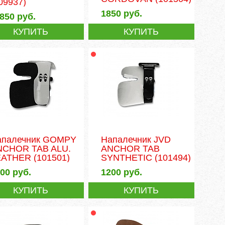
09937)
1850
руб.
1850
руб.
КУПИТЬ
КУПИТЬ
апалечник GOMPY
Напалечник JVD
NCHOR TAB ALU.
ANCHOR TAB
EATHER
(101501)
SYNTHETIC
(101494)
500
руб.
1200
руб.
КУПИТЬ
КУПИТЬ