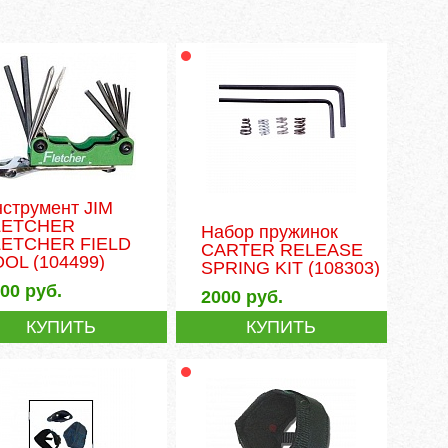
струмент JIM
LETCHER
Набор пружинок
LETCHER FIELD
CARTER RELEASE
OOL
(104499)
SPRING KIT
(108303)
500
руб.
2000
руб.
КУПИТЬ
КУПИТЬ