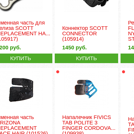
менная часть для
Р
елиза SCOTT
Коннектор SCOTT
F
EPLACEMENT HA...
CONNECTOR
N
105917)
(105914)
ST
200
руб.
1450
руб.
1
КУПИТЬ
КУПИТЬ
менная часть
Напалечник FIVICS
На
RIZONA
TAB POLITE 3
T
REPLACEMENT
FINGER CORDOVA...
F
ACE HAIR
(101526)
(109938)