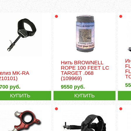
Ин
Нить BROWNELL
F
ROPE 100 FEET LC
F
елиз MK-RA
TARGET .068
T
210101)
(109969)
5
700
руб.
9550
руб.
КУПИТЬ
КУПИТЬ