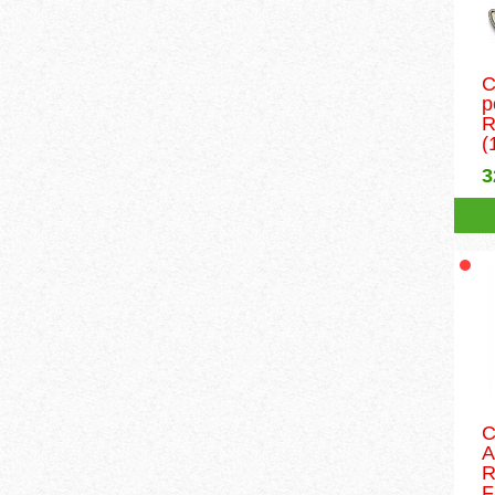
С
р
R
(
3
С
A
F