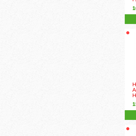
1
Н
A
H
1