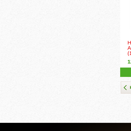
Н
A
(
1