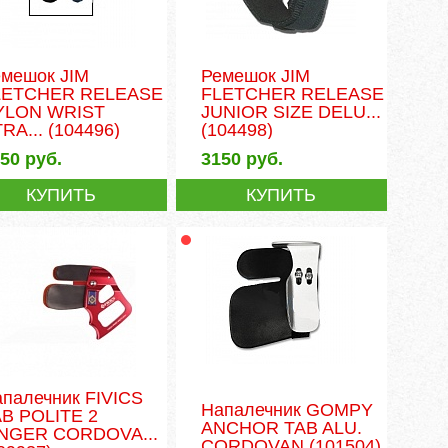
емешок JIM
Ремешок JIM
LETCHER RELEASE
FLETCHER RELEASE
YLON WRIST
JUNIOR SIZE DELU...
RA...
(104496)
(104498)
450
руб.
3150
руб.
КУПИТЬ
КУПИТЬ
палечник FIVICS
Напалечник GOMPY
AB POLITE 2
ANCHOR TAB ALU.
INGER CORDOVA...
CORDOVAN
(101504)