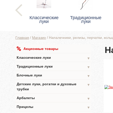
Классические
Традиционные
луки
луки
Главная
/
Магазин
/
Напалечники, релизы, перчатки, коль
Н
Акционные товары
Классические луки
▼
Традиционные луки
▼
Блочные луки
▼
Детские луки, рогатки и духовые
▼
трубки
Арбалеты
▼
Прицелы
▼