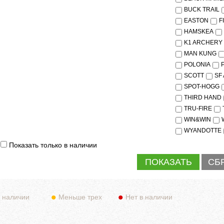
BUCK TRAIL
EASTON
F
HAMSKEA
K1 ARCHERY
MAN KUNG
POLONIA
SCOTT
SF
SPOT-HOGG
THIRD HAND
TRU-FIRE
WIN&WIN
WYANDOTTE
Показать только в наличии
 наличии
Меньше трех
Нет в наличии