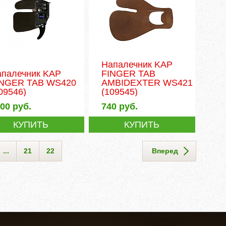
Напалечник KAP
апалечник KAP
FINGER TAB
INGER TAB WS420
AMBIDEXTER WS421
09546)
(109545)
400
руб.
740
руб.
КУПИТЬ
КУПИТЬ
...
21
22
Вперед