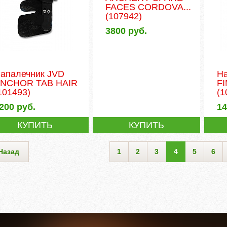
FACES CORDOVA...
(107942)
3800
руб.
апалечник JVD
Н
NCHOR TAB HAIR
F
101493)
(1
200
руб.
1
КУПИТЬ
КУПИТЬ
Назад
1
2
3
4
5
6