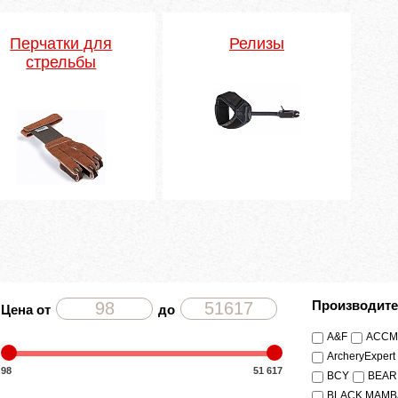
Перчатки для
Релизы
стрельбы
Производит
Цена от
до
A&F
ACCM
ArcheryExpert
98
51 617
BCY
BEAR
BLACK MAMB