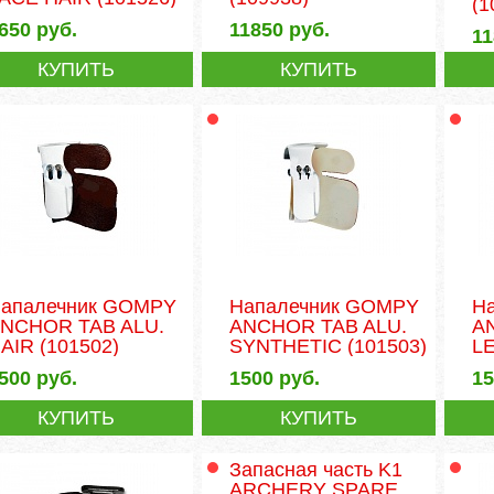
(1
650
руб.
11850
руб.
1
КУПИТЬ
КУПИТЬ
апалечник GOMPY
Напалечник GOMPY
Н
NCHOR TAB ALU.
ANCHOR TAB ALU.
A
AIR
(101502)
SYNTHETIC
(101503)
L
500
руб.
1500
руб.
1
КУПИТЬ
КУПИТЬ
Запасная часть K1
ARCHERY SPARE