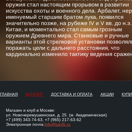
оружия стал настоящим прорывом в развитии
искусства охоты и военного дела. Арбалет, не
именуемый старшим братом лука, появился
значительно позже, на рубеже IV и V вв. до н.э.
Китае, и моментально стал самым грозным
оружием Древнего мира. Станковые и ручные
варианты этой стрелковой установки позволял
поражать цели с дальнего расстояния, что
кардинально изменило тактику ведения сраже
ГЛАВНАЯ
КАТАЛОГ
ДОСТАВКА И ОПЛАТА
АКЦИИ
КУПИ
Магазин и клуб в Москве:
ул. Новочеремушкинская, д. 25. (м. Академическая)
+7 (499) 343-74-63
,
+7 (965) 217-63-62
Электронная почта:
info@luk35.ru