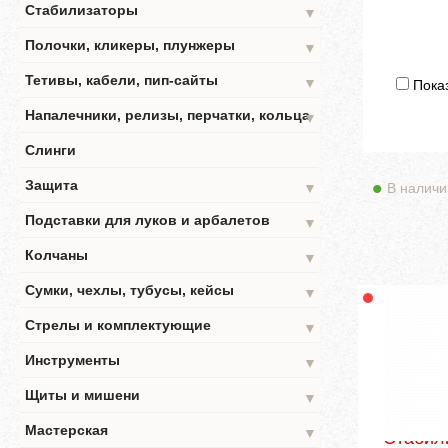
Стабилизаторы
▼
Полочки, кликеры, плунжеры
▼
Тетивы, кабели, пип-сайты
▼
Показ
Напалечники, релизы, перчатки, кольца
▼
Слинги
Защита
В наличи
▼
Подставки для луков и арбалетов
▼
Колчаны
▼
Сумки, чехлы, тубусы, кейсы
▼
Стрелы и комплектующие
▼
Инструменты
▼
Щиты и мишени
▼
Мастерская
▼
Стабил