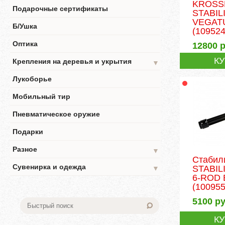
KROSS
Подарочные сертификаты
STABIL
VEGAT
Б/Ушка
(109524
Оптика
12800
р
К
Крепления на деревья и укрытия
▼
Лукоборье
Мобильный тир
Пневматическое оружие
Подарки
Разное
▼
Стабил
Сувенирка и одежда
STABIL
▼
6-ROD
(100955
5100
ру
К