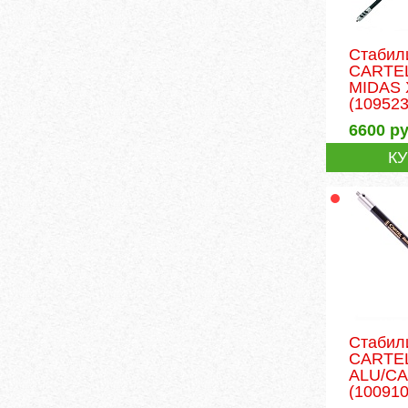
Стабил
CARTEL
MIDAS 
(109523
6600
ру
К
Стабил
CARTEL
ALU/CA
(100910