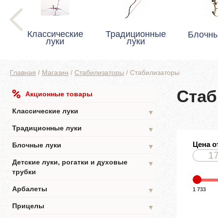
Классические
Традиционные
Блочны
луки
луки
Главная
/
Магазин
/
Стабилизаторы
/
Стабилизаторы
Стаб
Акционные товары
Классические луки
▼
Традиционные луки
▼
Цена о
Блочные луки
▼
Детские луки, рогатки и духовые
▼
трубки
Арбалеты
1 733
▼
Прицелы
▼