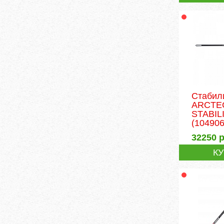
Стабил
ARCTE
STABIL
(104906
32250
р
К