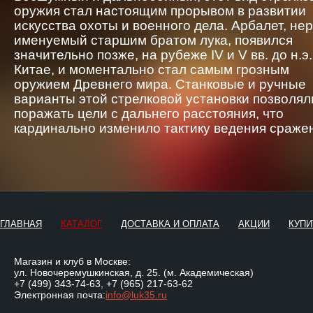
оружия стал настоящим прорывом в развитии
искусства охоты и военного дела. Арбалет, не
именуемый старшим братом лука, появился
значительно позже, на рубеже IV и V вв. до н.э.
Китае, и моментально стал самым грозным
оружием Древнего мира. Станковые и ручные
варианты этой стрелковой установки позволял
поражать цели с дальнего расстояния, что
кардинально изменило тактику ведения сраже
ГЛАВНАЯ
КАТАЛОГ
ДОСТАВКА И ОПЛАТА
АКЦИИ
КУПИ
Магазин и клуб в Москве:
ул. Новочеремушкинская, д. 25. (м. Академическая)
+7 (499) 343-74-63
,
+7 (965) 217-63-62
Электронная почта:
info@luk35.ru