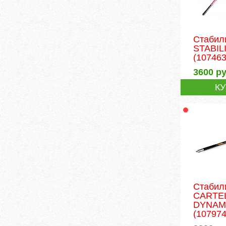
Стабил
STABIL
(107463
3600
ру
К
Стабил
CARTEL
DYNAM
(107974