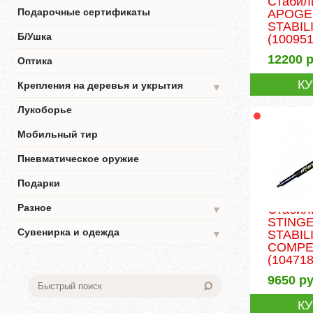
Стабил
Подарочные сертификаты
APOGE
STABIL
Б/Ушка
(100951
12200
р
Оптика
К
Крепления на деревья и укрытия
▼
Лукоборье
Мобильный тир
Пневматическое оружие
Подарки
Разное
Стабил
▼
STING
Сувенирка и одежда
STABIL
▼
COMPET
(104718
9650
ру
К