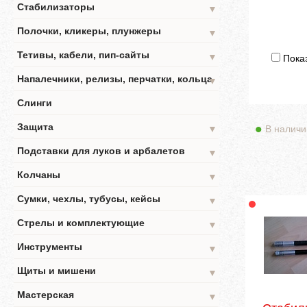
Стабилизаторы
▼
Полочки, кликеры, плунжеры
▼
Тетивы, кабели, пип-сайты
▼
Показ
Напалечники, релизы, перчатки, кольца
▼
Слинги
Защита
В наличи
▼
Подставки для луков и арбалетов
▼
Колчаны
▼
Сумки, чехлы, тубусы, кейсы
▼
Стрелы и комплектующие
▼
Инструменты
▼
Щиты и мишени
▼
Мастерская
▼