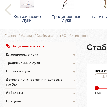
Классические
Традиционные
Блочны
луки
луки
Главная
/
Магазин
/
Стабилизаторы
/
Стабилизаторы
Стаб
Акционные товары
Классические луки
▼
Традиционные луки
▼
Цена о
Блочные луки
▼
Детские луки, рогатки и духовые
▼
трубки
Арбалеты
1 733
▼
Прицелы
▼