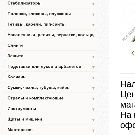
Стабилизаторы
▼
Полочки, кликеры, плунжеры
▼
Тетивы, кабели, пип-сайты
▼
Напалечники, релизы, перчатки, кольца
▼
Слинги
Защита
▼
Подставки для луков и арбалетов
▼
Колчаны
▼
Нал
Сумки, чехлы, тубусы, кейсы
▼
Цен
Стрелы и комплектующие
▼
маг
Инструменты
▼
На 
Щиты и мишени
▼
офо
Мастерская
▼