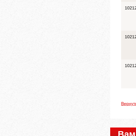
1021
1021
1021
Вернут
Вам