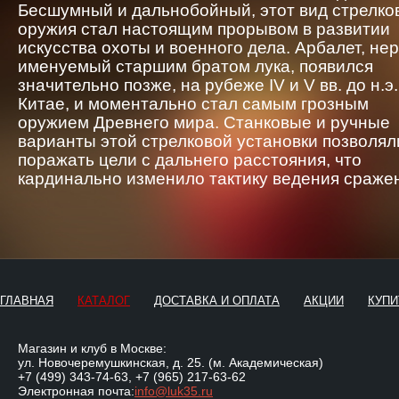
Бесшумный и дальнобойный, этот вид стрелко
оружия стал настоящим прорывом в развитии
искусства охоты и военного дела. Арбалет, не
именуемый старшим братом лука, появился
значительно позже, на рубеже IV и V вв. до н.э.
Китае, и моментально стал самым грозным
оружием Древнего мира. Станковые и ручные
варианты этой стрелковой установки позволял
поражать цели с дальнего расстояния, что
кардинально изменило тактику ведения сраже
ГЛАВНАЯ
КАТАЛОГ
ДОСТАВКА И ОПЛАТА
АКЦИИ
КУПИ
Магазин и клуб в Москве:
ул. Новочеремушкинская, д. 25. (м. Академическая)
+7 (499) 343-74-63
,
+7 (965) 217-63-62
Электронная почта:
info@luk35.ru