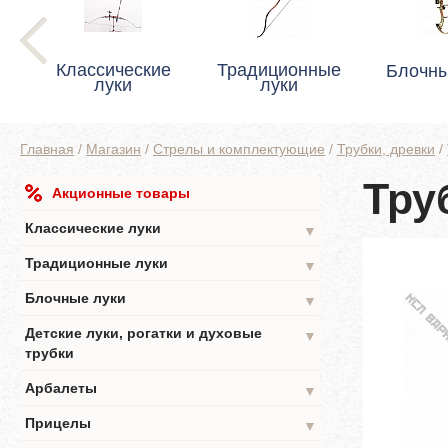
Классические
Традиционные
Блочны
луки
луки
Главная
/
Магазин
/
Стрелы и комплектующие
/
Трубки, древки
/
Тру
Акционные товары
Классические луки
▼
Традиционные луки
▼
Блочные луки
▼
Детские луки, рогатки и духовые
▼
трубки
Арбалеты
▼
Прицелы
▼