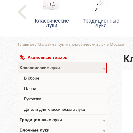
Классические
Традиционные
луки
луки
Главная
/
Магазин
/
Купить классический лук в Москве
К
Акционные товары
Классические луки
▼
В сборе
Плечи
Рукоятки
Детали для классического лука
Традиционные луки
▼
Блочные луки
▼