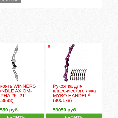
укоять WINNERS
Рукоятка для
ANDLE AXIOM-
классического лука
PHA 25" 21"
MYBO HANDELS ...
13893)
(900178)
7550
руб.
59050
руб.
КУПИТЬ
КУПИТЬ