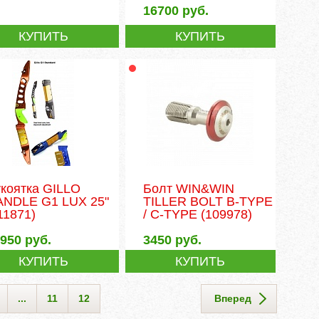
16700
руб.
КУПИТЬ
КУПИТЬ
коятка GILLO
Болт WIN&WIN
ANDLE G1 LUX 25"
TILLER BOLT B-TYPE
11871)
/ C-TYPE
(109978)
3950
руб.
3450
руб.
КУПИТЬ
КУПИТЬ
...
11
12
Вперед