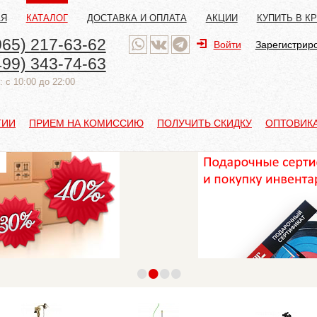
АЯ
КАТАЛОГ
ДОСТАВКА И ОПЛАТА
АКЦИИ
КУПИТЬ В К
965) 217-63-62
Войти
Зарегистрир
499) 343-74-63
 с 10:00 до 22:00
ТИИ
ПРИЕМ НА КОМИССИЮ
ПОЛУЧИТЬ СКИДКУ
ОПТОВИК
•
•
•
•