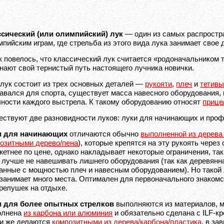
ссический (или олимпийский) лук
— один из самых распростра
пийским играм, где стрельба из этого вида лука занимает свое
к повелось, что классический лук считается «родоначальником 
нают свой тернистый путь настоящего лучника новички.
лук состоит из трех основных деталей —
рукояти
,
плеч
и
тетив
авался для спорта, существует масса навесного оборудования,
чности каждого выстрела. К такому оборудованию относят
прице
ствуют две разновидности луков: луки для начинающих и про
и для начинающих
отличаются обычно
выполненной из дерева
озитными дерево/пена
), которые крепятся на эту рукоять через
етнее по цене, однако накладывает некоторые ограничения, так
 лучше не навешивать лишнего оборудования (так как деревянн
анные с мощностью плеч и навесным оборудованием). Но такой 
 занимает много места. Оптимален для первоначального знакомс
релушек на отдыхе.
и для более опытных стрелков
выполняются из материалов, 
олнена
из карбона или алюминия
и обязательно сделана с
ILF-к
и же делаются
композитными из дерева/карбона/пластика
, в за