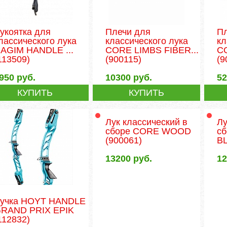
укоятка для
Плечи для
П
лассического лука
классического лука
кл
AGIM HANDLE ...
CORE LIMBS FIBER...
CO
113509)
(900115)
(9
950
руб.
10300
руб.
5
КУПИТЬ
КУПИТЬ
Лук классический в
Лу
сборе CORE WOOD
с
(900061)
B
13200
руб.
1
учка HOYT HANDLE
RAND PRIX EPIK
112832)