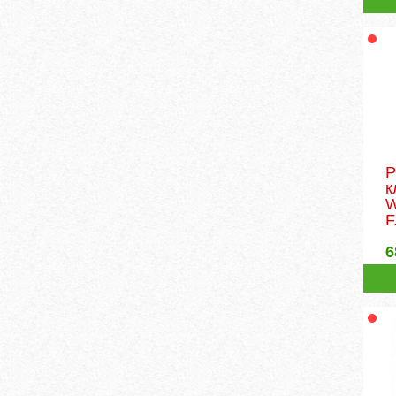
Р
к
W
F
6