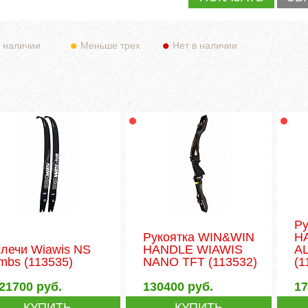
 наличии
Меньше трех
Нет в наличии
Р
Рукоятка WIN&WIN
H
лечи Wiawis NS
HANDLE WIAWIS
AL
imbs
(113535)
NANO TFT
(113532)
(1
21700
руб.
130400
руб.
1
КУПИТЬ
КУПИТЬ