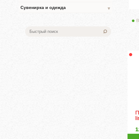
Сувенирка и одежда
▼
В
П
l
1