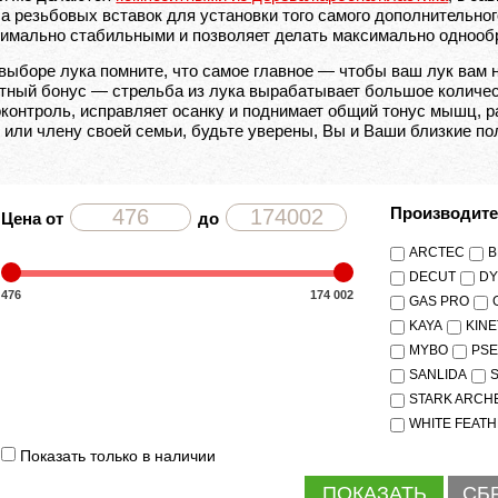
а резьбовых вставок для установки того самого дополнительног
имально стабильными и позволяет делать максимально однооб
выборе лука помните, что самое главное — чтобы ваш лук вам н
тный бонус — стрельба из лука вырабатывает большое количес
контроль, исправляет осанку и поднимает общий тонус мышц, р
 или члену своей семьи, будьте уверены, Вы и Ваши близкие п
Производит
Цена от
до
ARCTEC
B
DECUT
DY
476
174 002
GAS PRO
KAYA
KINE
MYBO
PS
SANLIDA
STARK ARCH
WHITE FEAT
Показать только в наличии