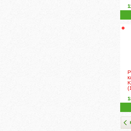
1
Р
к
K
(
1