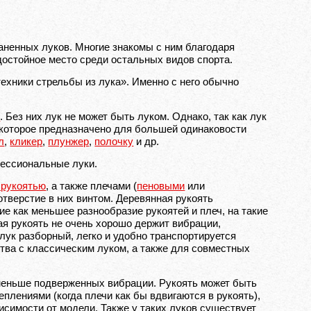
ненных луков. Многие знакомы с ним благодаря
 достойное место среди остальных видов спорта.
техники стрельбы из лука». Именно с него обычно
ы
. Без них лук не может быть луком. Однако, так как лук
 которое предназначено для большей одинаковости
л
,
кликер
,
плунжер
,
полочку
и др.
фессиональные луки.
 рукоятью
, а также плечами (
пеновыми
или
 отверстие в них винтом. Деревянная рукоять
ие как меньшее разнообразие рукоятей и плеч, на такие
ая рукоять не очень хорошо держит вибрации,
лук разборный, легко и удобно транспортируется
тва с классическим луком, а также для совместных
меньше подверженных вибрации. Рукоять может быть
реплениями
(когда плечи как бы вдвигаются в рукоять),
висимости от модели. Также у таких луков существует