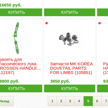
16650
руб.
КУПИТЬ
КУПИТЬ
укоять для
лассического лука
Запчасти MK KOREA
Ру
ROSSEN HANDLE...
DOVETAIL PARTS
H
112197)
FOR LIMBS
(105851)
(1
8800
руб.
3650
руб.
9
КУПИТЬ
КУПИТЬ
Назад
1
2
3
4
5
6
7