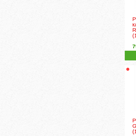
Р
к
R
(
7
Р
G
(