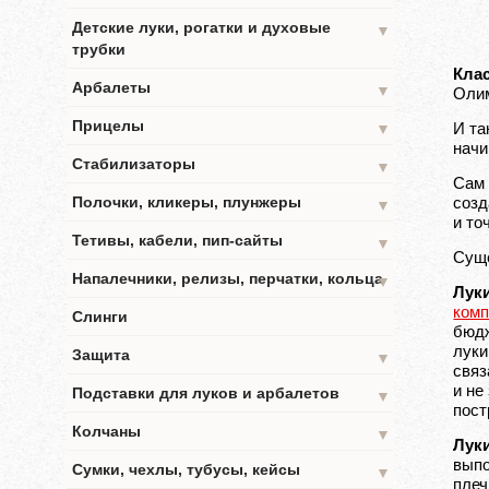
Детские луки, рогатки и духовые
▼
трубки
Кла
Арбалеты
▼
Олим
Прицелы
И та
▼
начи
Стабилизаторы
▼
Сам 
Полочки, кликеры, плунжеры
созд
▼
и то
Тетивы, кабели, пип-сайты
▼
Суще
Напалечники, релизы, перчатки, кольца
▼
Лук
комп
Слинги
бюдж
луки
Защита
▼
связ
и не
Подставки для луков и арбалетов
▼
пост
Колчаны
▼
Лук
вып
Сумки, чехлы, тубусы, кейсы
▼
плеч