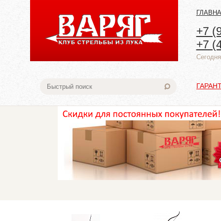
ГЛАВН
+7 (
+7 (
Cегодня:
ГАРАН