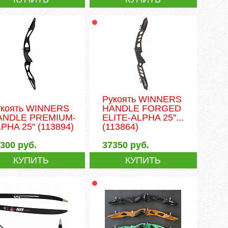
Рукоять WINNERS
укоять WINNERS
HANDLE FORGED
ANDLE PREMIUM-
ELITE-ALPHA 25"...
LPHA 25"
(113894)
(113864)
5300
руб.
37350
руб.
КУПИТЬ
КУПИТЬ