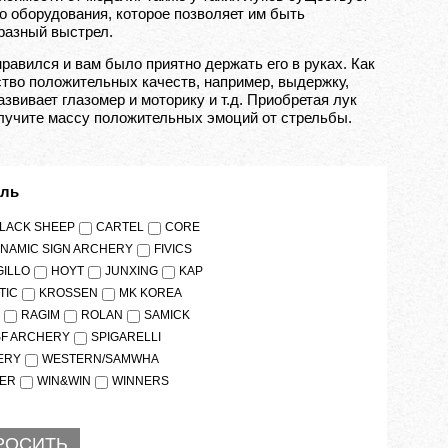
о оборудования, которое позволяет им быть
разный выстрел.
равился и вам было приятно держать его в руках. Как
тво положительных качеств, например, выдержку,
азвивает глазомер и моторику
и т.д.
Приобретая лук
олучите массу положительных эмоций от стрельбы.
ель
LACK SHEEP
CARTEL
CORE
NAMIC SIGN ARCHERY
FIVICS
GILLO
HOYT
JUNXING
KAP
TIC
KROSSEN
MK KOREA
E
RAGIM
ROLAN
SAMICK
SF ARCHERY
SPIGARELLI
ERY
WESTERN/SAMWHA
HER
WIN&WIN
WINNERS