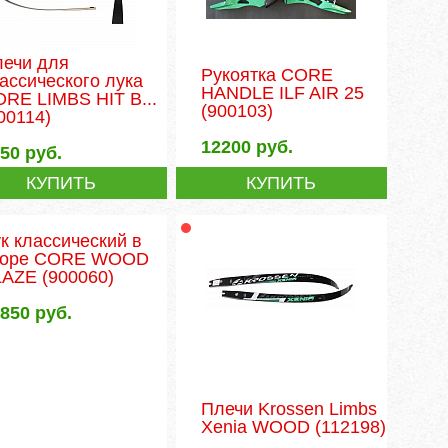
лечи для
Рукоятка CORE
ассического лука
HANDLE ILF AIR 25
RE LIMBS HIT B...
(900103)
00114)
12200
руб.
250
руб.
КУПИТЬ
КУПИТЬ
к классический в
боре CORE WOOD
LAZE
(900060)
2850
руб.
Плечи Krossen Limbs
Xenia WOOD
(112198)