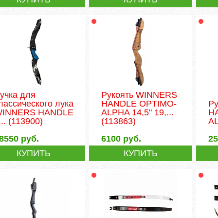
учка для
Рукоять WINNERS
лассического лука
HANDLE OPTIMO-
Р
INNERS HANDLE
ALPHA 14,5" 19,...
H
...
(113900)
(113863)
A
8550
руб.
6100
руб.
2
КУПИТЬ
КУПИТЬ