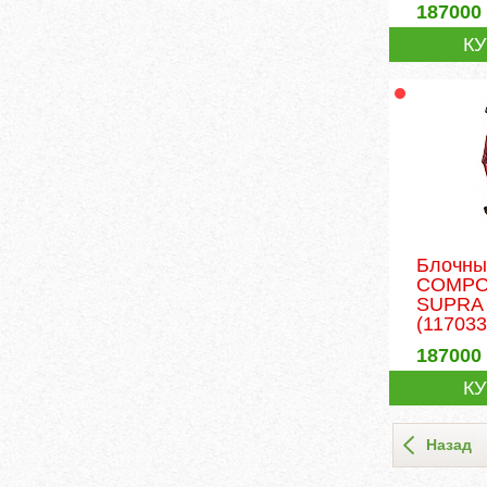
187000
К
Блочны
COMPO
SUPRA
(117033
187000
К
Назад