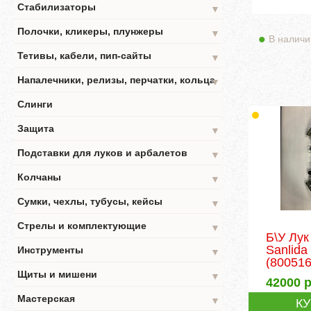
Стабилизаторы
▼
Полочки, кликеры, плунжеры
▼
В наличи
Тетивы, кабели, пип-сайты
▼
Напалечники, релизы, перчатки, кольца
▼
Слинги
Защита
▼
Подставки для луков и арбалетов
▼
Колчаны
▼
Сумки, чехлы, тубусы, кейсы
▼
Стрелы и комплектующие
▼
Б\У Лу
Sanlida
Инструменты
▼
(800516
Щиты и мишени
▼
42000
р
Мастерская
▼
К