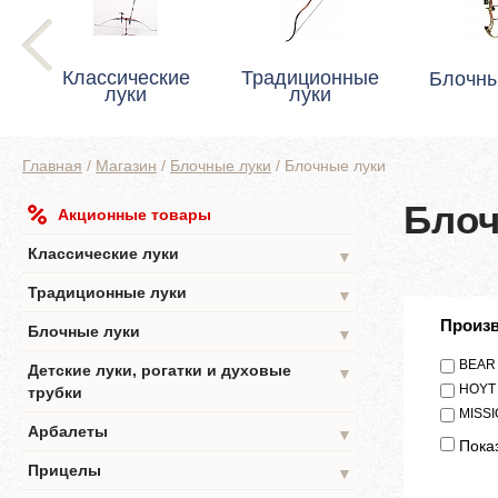
Классические
Традиционные
Блочны
луки
луки
Главная
/
Магазин
/
Блочные луки
/
Блочные луки
Блоч
Акционные товары
Классические луки
▼
Традиционные луки
▼
Произ
Блочные луки
▼
BEAR
Детские луки, рогатки и духовые
▼
HOYT
трубки
MISS
Арбалеты
▼
Показ
Прицелы
▼