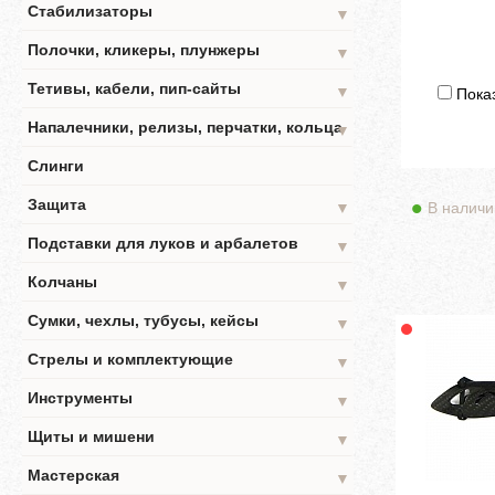
Стабилизаторы
▼
Полочки, кликеры, плунжеры
▼
Тетивы, кабели, пип-сайты
▼
Показ
Напалечники, релизы, перчатки, кольца
▼
Слинги
Защита
В наличи
▼
Подставки для луков и арбалетов
▼
Колчаны
▼
Сумки, чехлы, тубусы, кейсы
▼
Стрелы и комплектующие
▼
Инструменты
▼
Щиты и мишени
▼
Мастерская
▼