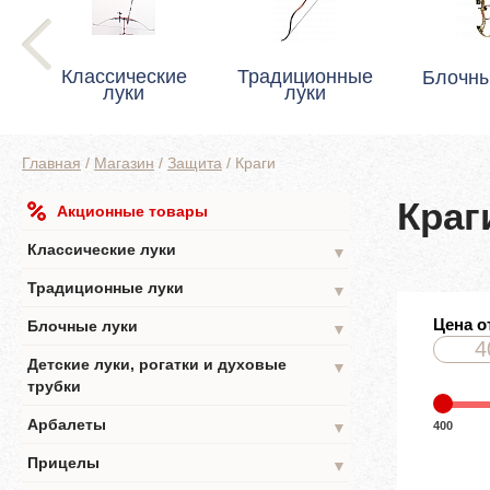
Классические
Традиционные
Блочны
луки
луки
Главная
/
Магазин
/
Защита
/
Краги
Краг
Акционные товары
Классические луки
▼
Традиционные луки
▼
Цена о
Блочные луки
▼
Детские луки, рогатки и духовые
▼
трубки
Арбалеты
400
▼
Прицелы
▼