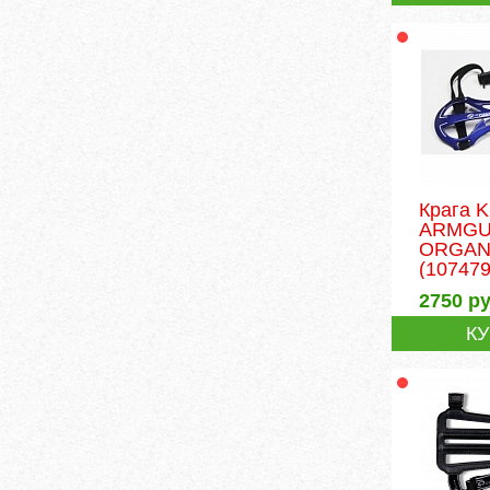
Крага 
ARMG
ORGAN
(107479
2750
ру
К