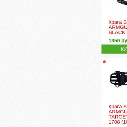
Крага 
ARMGU
BLACK
1350
ру
К
Крага
ARMG
TARGE
1708
(1