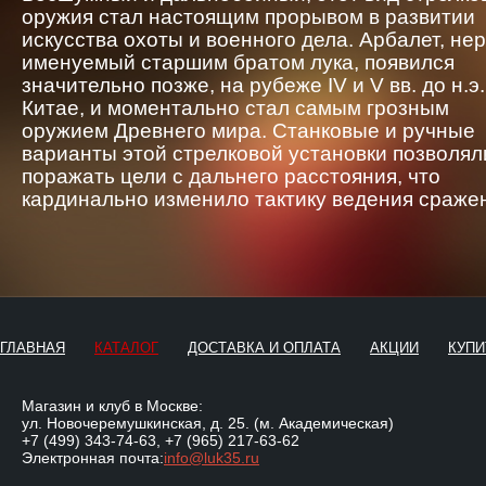
оружия стал настоящим прорывом в развитии
искусства охоты и военного дела. Арбалет, не
именуемый старшим братом лука, появился
значительно позже, на рубеже IV и V вв. до н.э.
Китае, и моментально стал самым грозным
оружием Древнего мира. Станковые и ручные
варианты этой стрелковой установки позволял
поражать цели с дальнего расстояния, что
кардинально изменило тактику ведения сраже
ГЛАВНАЯ
КАТАЛОГ
ДОСТАВКА И ОПЛАТА
АКЦИИ
КУПИ
Магазин и клуб в Москве:
ул. Новочеремушкинская, д. 25. (м. Академическая)
+7 (499) 343-74-63
,
+7 (965) 217-63-62
Электронная почта:
info@luk35.ru