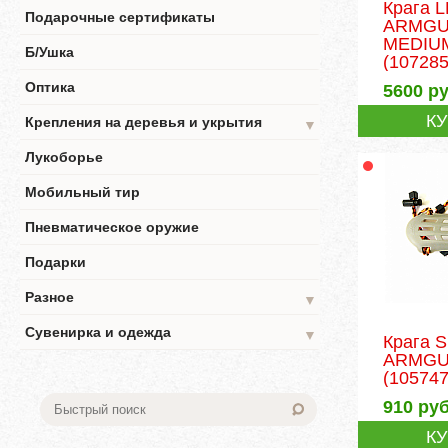
Крага 
Подарочные сертификаты
ARMG
MEDIU
Б/Ушка
(107285
Оптика
5600
ру
К
Крепления на деревья и укрытия
▼
Лукоборье
Мобильный тир
Пневматическое оружие
Подарки
Разное
▼
Сувенирка и одежда
▼
Крага 
ARMGU
(105747
910
руб
К